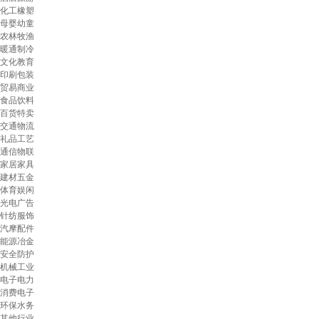
化工橡塑
母婴幼童
农林牧渔
暖通制冷
文化教育
印刷包装
贸易商业
食品饮料
百货特卖
交通物流
礼品工艺
通信物联
家居家具
建材五金
体育娱闲
光电广告
针纺服饰
汽摩配件
能源冶金
安全防护
机械工业
电子电力
消费电子
环保水务
其他行业