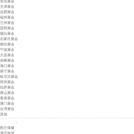
东莞展会
天津展会
合肥展会
福州展会
兰州展会
昆明展会
烟台展会
石家庄展会
廊坊展会
宁波展会
大连展会
赤峰展会
海口展会
南宁展会
哈尔滨展会
郑州展会
拉萨展会
唐山展会
香港展会
澳门展会
台湾展会
其他
展会行业
：
医疗保健
酒店旅游