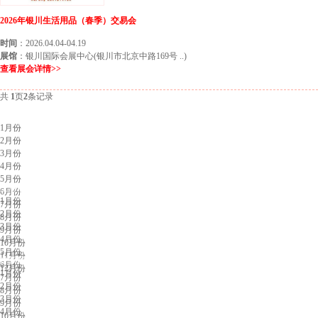
2026年银川生活用品（春季）交易会
时间
：2026.04.04-04.19
展馆
：银川国际会展中心(银川市北京中路169号 ..)
查看展会详情>>
共
1
页
2
条记录
北京展会排期
1月份
2月份
3月份
4月份
5月份
上海展会排期
6月份
1月份
7月份
2月份
8月份
3月份
9月份
4月份
10月份
5月份
11月份
广州展会排期
6月份
12月份
1月份
7月份
2月份
8月份
3月份
9月份
4月份
10月份