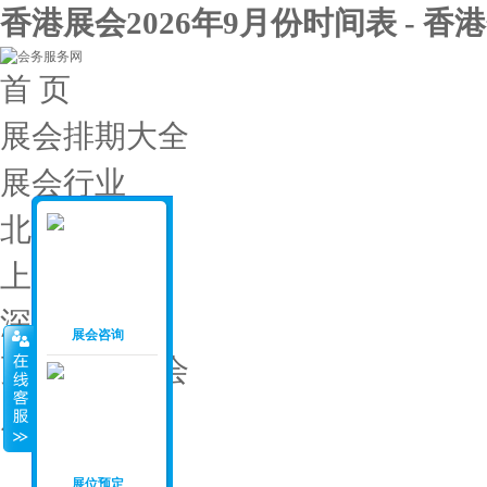
香港展会2026年9月份时间表 - 香
首 页
展会排期大全
展会行业
北京展会
上海展会
深圳展会
展会咨询
更多城市展会
展会投稿
展会月份
：
展位预定