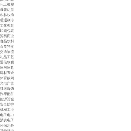
化工橡塑
母婴幼童
农林牧渔
暖通制冷
文化教育
印刷包装
贸易商业
食品饮料
百货特卖
交通物流
礼品工艺
通信物联
家居家具
建材五金
体育娱闲
光电广告
针纺服饰
汽摩配件
能源冶金
安全防护
机械工业
电子电力
消费电子
环保水务
其他行业