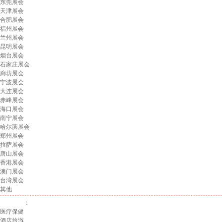
东莞展会
天津展会
合肥展会
福州展会
兰州展会
昆明展会
烟台展会
石家庄展会
廊坊展会
宁波展会
大连展会
赤峰展会
海口展会
南宁展会
哈尔滨展会
郑州展会
拉萨展会
唐山展会
香港展会
澳门展会
台湾展会
其他
展会行业
：
医疗保健
酒店旅游