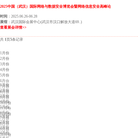
2025中国（武汉）国际网络与数据安全博览会暨网络信息安全高峰论
时间
：2025.06.26-06.28
展馆
：武汉国际会展中心(武汉市汉口解放大道69..)
查看展会详情>>
共
1
页
5
条记录
北京展会排期
1月份
2月份
3月份
4月份
5月份
上海展会排期
6月份
1月份
7月份
2月份
8月份
3月份
9月份
4月份
10月份
5月份
11月份
广州展会排期
6月份
12月份
1月份
7月份
2月份
8月份
3月份
9月份
4月份
10月份