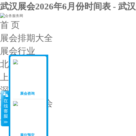
武汉展会2026年6月份时间表 - 武
首 页
展会排期大全
展会行业
北京展会
上海展会
深圳展会
展会咨询
更多城市展会
展会投稿
展会月份
：
展位预定