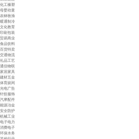
化工橡塑
母婴幼童
农林牧渔
暖通制冷
文化教育
印刷包装
贸易商业
食品饮料
百货特卖
交通物流
礼品工艺
通信物联
家居家具
建材五金
体育娱闲
光电广告
针纺服饰
汽摩配件
能源冶金
安全防护
机械工业
电子电力
消费电子
环保水务
其他行业