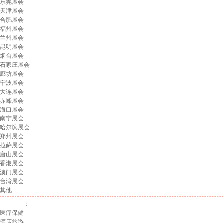
东莞展会
天津展会
合肥展会
福州展会
兰州展会
昆明展会
烟台展会
石家庄展会
廊坊展会
宁波展会
大连展会
赤峰展会
海口展会
南宁展会
哈尔滨展会
郑州展会
拉萨展会
唐山展会
香港展会
澳门展会
台湾展会
其他
展会行业
：
医疗保健
酒店旅游