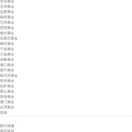
东莞展会
天津展会
合肥展会
福州展会
兰州展会
昆明展会
烟台展会
石家庄展会
廊坊展会
宁波展会
大连展会
赤峰展会
海口展会
南宁展会
哈尔滨展会
郑州展会
拉萨展会
唐山展会
香港展会
澳门展会
台湾展会
其他
展会行业
：
医疗保健
酒店旅游