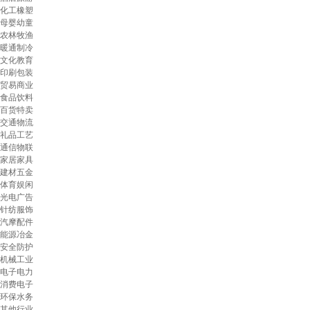
化工橡塑
母婴幼童
农林牧渔
暖通制冷
文化教育
印刷包装
贸易商业
食品饮料
百货特卖
交通物流
礼品工艺
通信物联
家居家具
建材五金
体育娱闲
光电广告
针纺服饰
汽摩配件
能源冶金
安全防护
机械工业
电子电力
消费电子
环保水务
其他行业