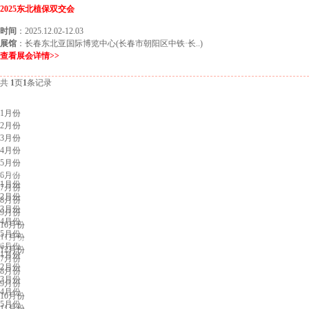
2025东北植保双交会
时间
：2025.12.02-12.03
展馆
：长春东北亚国际博览中心(长春市朝阳区中铁·长..)
查看展会详情>>
共
1
页
1
条记录
北京展会排期
1月份
2月份
3月份
4月份
5月份
上海展会排期
6月份
1月份
7月份
2月份
8月份
3月份
9月份
4月份
10月份
5月份
11月份
广州展会排期
6月份
12月份
1月份
7月份
2月份
8月份
3月份
9月份
4月份
10月份
5月份
11月份