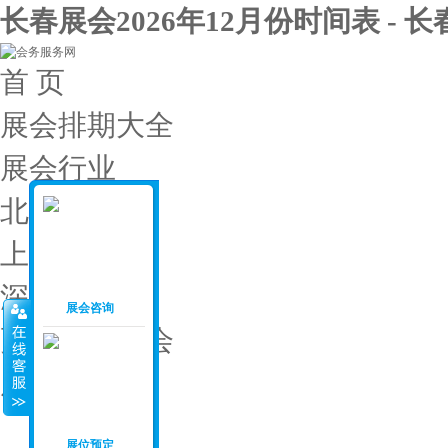
长春展会2026年12月份时间表 - 
首 页
展会排期大全
展会行业
北京展会
上海展会
深圳展会
展会咨询
更多城市展会
展会投稿
展会月份
：
展位预定