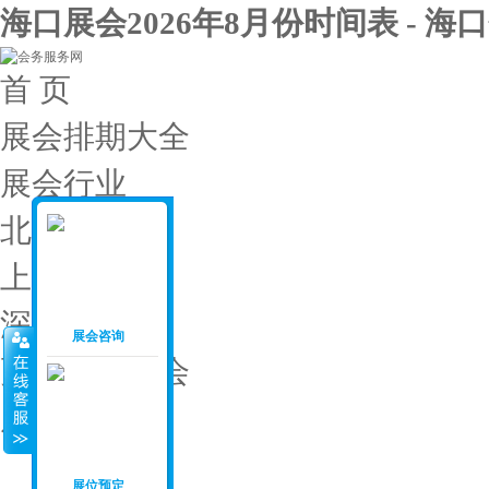
海口展会2026年8月份时间表 - 海
首 页
展会排期大全
展会行业
北京展会
上海展会
深圳展会
展会咨询
更多城市展会
展会投稿
展会月份
：
展位预定