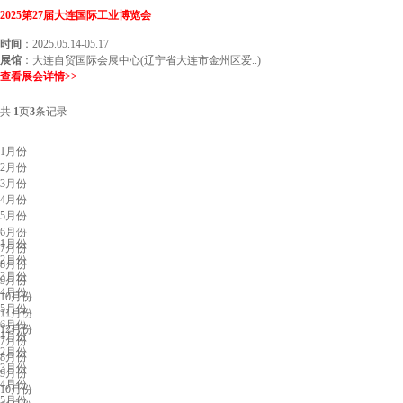
2025第27届大连国际工业博览会
时间
：2025.05.14-05.17
展馆
：大连自贸国际会展中心(辽宁省大连市金州区爱..)
查看展会详情>>
共
1
页
3
条记录
北京展会排期
1月份
2月份
3月份
4月份
5月份
上海展会排期
6月份
1月份
7月份
2月份
8月份
3月份
9月份
4月份
10月份
5月份
11月份
广州展会排期
6月份
12月份
1月份
7月份
2月份
8月份
3月份
9月份
4月份
10月份
5月份