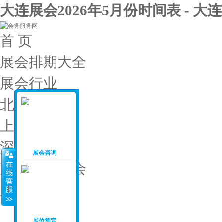
大连展会2026年5月份时间表 - 大
首 页
展会排期大全
展会行业
北京展会
上海展会
深圳展会
展会咨询
更多城市展会
展会投稿
展会月份
：
展位预定