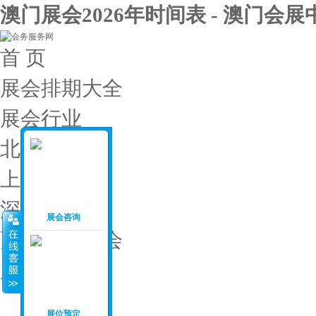
澳门展会2026年时间表 - 澳门会展
首 页
展会排期大全
展会行业
北京展会
上海展会
深圳展会
展会咨询
更多城市展会
展会投稿
展会月份
：
展位预定