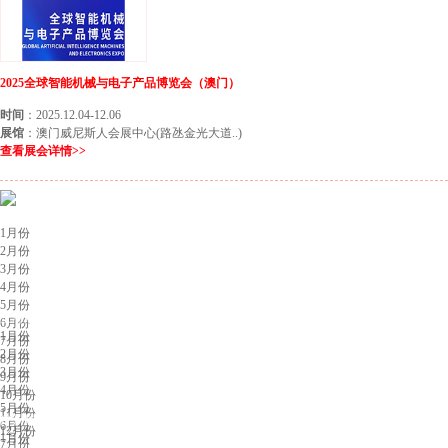
2025全球智能机械与电子产品博览会（澳门）
时间
：2025.12.04-12.06
展馆
：澳门威尼斯人会展中心(路氹金光大道..)
查看展会详情>>
北京展会排期
1月份
2月份
3月份
4月份
5月份
上海展会排期
6月份
1月份
7月份
2月份
8月份
3月份
9月份
4月份
10月份
5月份
11月份
广州展会排期
6月份
12月份
1月份
7月份