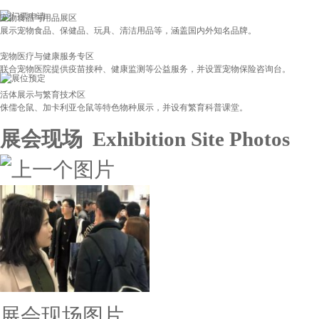
宠物食品与用品展区
展示宠物食品、保健品、玩具、清洁用品等，涵盖国内外知名品牌。 ‌
宠物医疗与健康服务专区
联合宠物医院提供疫苗接种、健康监测等公益服务，并设置宠物保险咨询台。 ‌
活体展示与繁育技术区
侏儒仓鼠、加卡利亚仓鼠等特色物种展示，并设有繁育科普课堂。 ‌
展会现场 Exhibition Site Photos
智能宠物设备...
展会现场图片