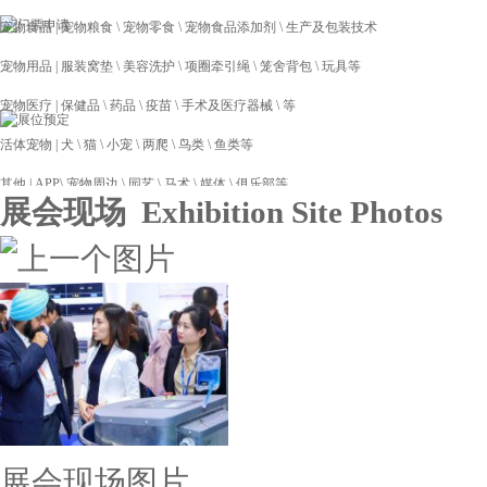
宠物食品 | 宠物粮食 \ 宠物零食 \ 宠物食品添加剂 \ 生产及包装技术
宠物用品 | 服装窝垫 \ 美容洗护 \ 项圈牵引绳 \ 笼舍背包 \ 玩具等
宠物医疗 | 保健品 \ 药品 \ 疫苗 \ 手术及医疗器械 \ 等
活体宠物 | 犬 \ 猫 \ 小宠 \ 两爬 \ 鸟类 \ 鱼类等
其他 | APP\ 宠物周边 \ 园艺 \ 马术 \ 媒体 \ 俱乐部等
展会现场 Exhibition Site Photos
...
展会现场图片