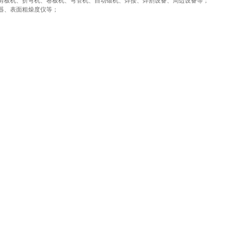
剪板机、折弯机、卷板机、弯管机、自动锻机、焊接、焊割设备、周边设备等；
器、表面粗燥度仪等；