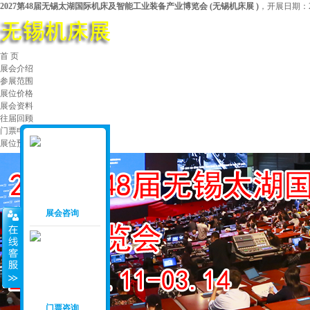
2027第48届无锡太湖国际机床及智能工业装备产业博览会
(
无锡机床展
)
，开展日期：20
首 页
展会介绍
参展范围
展位价格
展会资料
往届回顾
门票申请
展位预定
展会咨询
门票咨询