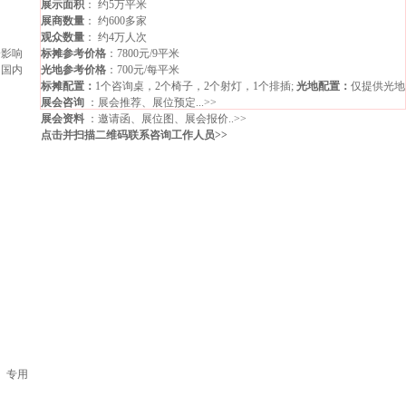
展示面积
： 约5万平米
展商数量
： 约600多家
观众数量
： 约4万人次
会影响
标摊参考价格
：7800元/9平米
为国内
光地参考价格
：700元/每平米
标摊配置：
1个咨询桌，2个椅子，2个射灯，1个排插;
光地配置：
仅提供光地
展会咨询
：展会推荐、展位预定...>>
展会资料
：邀请函、展位图、展会报价..>>
点击并扫描二维码联系咨询工作人员>>
、专用