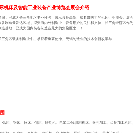
湖国际机床及智能工业装备产业博览会展会介绍
0多届，已成为长三角地区专业性强、展示设备高端、极具影响力的机床行业盛会。展
装备制造业发达区域，深受海内外制造业、设备用户的关注和支持。长三角经济区作
制造基地，已成为国内装备制造业最大的集聚区之一！
三角区装备制造业中占承载着重要使命。无锡制造业的技术创新改革与...
范围
、钻床、锯床、拉床、刨床、雕刻机、电加工/线切割机床、微孔加工、齿轮加工机床